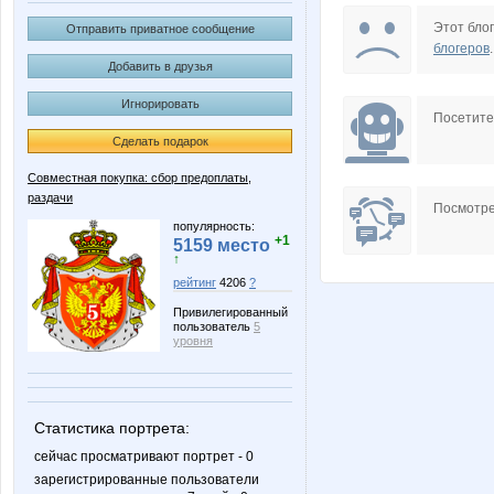
Afroditta
AliShar
Этот блог
Отправить приватное сообщение
блогеров
.
Добавить в друзья
Игнорировать
BooBoo
Butterfly
Посетит
Сделать подарок
Совместная покупка: сбор предоплаты,
раздачи
Kcenya
Kittyk
Посмотре
популярность:
+1
5159 место
↑
рейтинг
4206
?
MIX-2-MISS
Muhina
Привилегированный
пользователь
5
уровня
Nery
OleOk
Статистика портрета:
сейчас просматривают портрет - 0
зарегистрированные пользователи