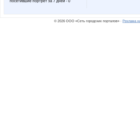
посетившие портрет за 7 дней - 0
T@maris
Taniys
© 2026 ООО «Сеть городских порталов» ·
Реклама н
ZALAM
Ze
kalinae22
kari
mariam16
mariupo
olga0504
or-ang